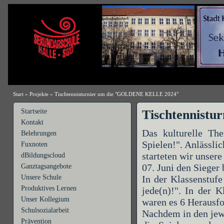
Start
»
Projekte
»
Tischtennisturnier um die "GOLDENE KELLE 2024"
Startseite
Tischtennist
Kontakt
Das kulturelle T
Belehrungen
Spielen!". Anlässli
Fuxnoten
starteten wir unser
dBildungscloud
07. Juni den Sieger 
Ganztagsangebote
Unsere Schule
In der Klassenstufe
Produktives Lernen
jede(n)!". In der 
Unser Kollegium
waren es 6 Herausfo
Schulsozialarbeit
Nachdem in den jewe
Prävention