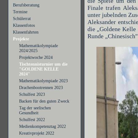
die Spiele um den
Berufsberatung
Finale trafen Alek
Termine
unter jubelnden Zus
Schülerrat
Aleksander entschie
Klassenfotos
die „Goldene Kelle 
Klassenfahrten
Runde „Chinesisch" 
Projekte
Mathematikolympiade
2024/2025
Projektwoche 2024
Tischtennisturnier um die
"GOLDENE KELLE
2024"
Mathematikolympiade 2023
Drachenbootrennen 2023
Schulfest 2023
Backen für den guten Zweck
Tag der seelischen
Gesundheit
Schulfest 2022
Medienkompetenztag 2022
Kreativprojekt 2022