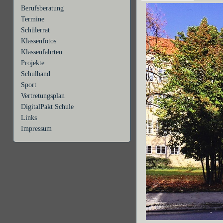
Berufsberatung
Termine
Schülerrat
Klassenfotos
Klassenfahrten
Projekte
Schulband
Sport
Vertretungsplan
DigitalPakt Schule
Links
Impressum