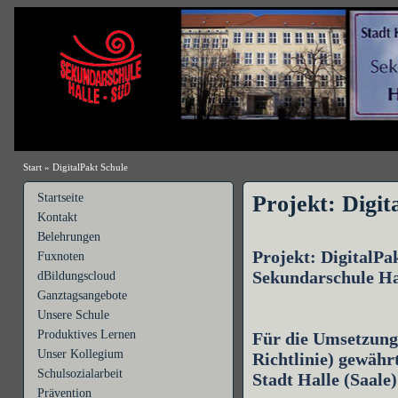
Start
»
DigitalPakt Schule
Startseite
Projekt: Digit
Kontakt
Belehrungen
Projekt: DigitalPa
Fuxnoten
Sekundarschule Ha
dBildungscloud
Ganztagsangebote
Unsere Schule
Produktives Lernen
Für die Umsetzung
Unser Kollegium
Richtlinie) gewäh
Schulsozialarbeit
Stadt Halle (Saal
Prävention