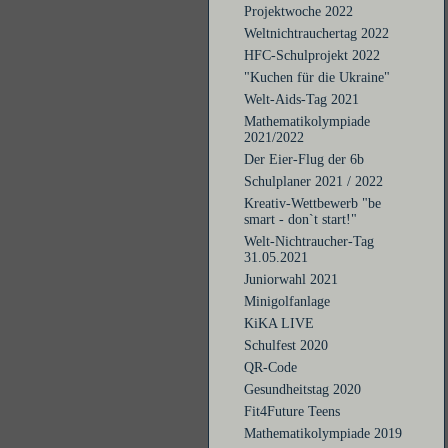
Projektwoche 2022
Weltnichtrauchertag 2022
HFC-Schulprojekt 2022
"Kuchen für die Ukraine"
Welt-Aids-Tag 2021
Mathematikolympiade
2021/2022
Der Eier-Flug der 6b
Schulplaner 2021 / 2022
Kreativ-Wettbewerb "be
smart - don`t start!"
Welt-Nichtraucher-Tag
31.05.2021
Juniorwahl 2021
Minigolfanlage
KiKA LIVE
Schulfest 2020
QR-Code
Gesundheitstag 2020
Fit4Future Teens
Mathematikolympiade 2019