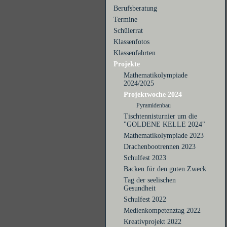
Berufsberatung
Termine
Schülerrat
Klassenfotos
Klassenfahrten
Projekte
Mathematikolympiade
2024/2025
Projektwoche 2024
Pyramidenbau
Tischtennisturnier um die
"GOLDENE KELLE 2024"
Mathematikolympiade 2023
Drachenbootrennen 2023
Schulfest 2023
Backen für den guten Zweck
Tag der seelischen
Gesundheit
Schulfest 2022
Medienkompetenztag 2022
Kreativprojekt 2022