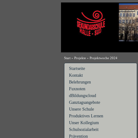
Start
»
Projekte
»
Projektwoche 2024
Startseite
Kontakt
Belehrungen
Fuxnoten
dBildungscloud
Ganztagsangebote
Unsere Schule
Produktives Lernen
Unser Kollegium
Schulsozialarbeit
Prävention