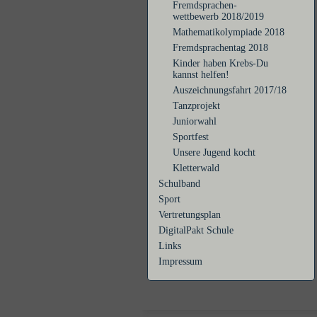
Fremdsprachen-
wettbewerb 2018/2019
Mathematikolympiade 2018
Fremdsprachentag 2018
Kinder haben Krebs-Du
kannst helfen!
Auszeichnungsfahrt 2017/18
Tanzprojekt
Juniorwahl
Sportfest
Unsere Jugend kocht
Kletterwald
Schulband
Sport
Vertretungsplan
DigitalPakt Schule
Links
Impressum