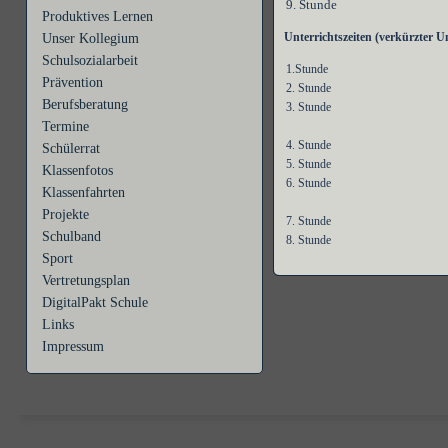
9. Stunde
Produktives Lernen
Unterrichtszeiten (verkürzter Un
Unser Kollegium
Schulsozialarbeit
1.Stunde
Prävention
2. Stunde
Berufsberatung
3. Stunde
Termine
4. Stunde
Schülerrat
5. Stunde
Klassenfotos
6. Stunde
Klassenfahrten
Projekte
7. Stunde
Schulband
8. Stunde
Sport
Vertretungsplan
DigitalPakt Schule
Links
Impressum