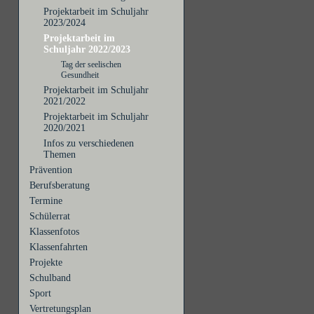
Projektarbeit im Schuljahr
2023/2024
Projektarbeit im
Schuljahr 2022/2023
Tag der seelischen
Gesundheit
Projektarbeit im Schuljahr
2021/2022
Projektarbeit im Schuljahr
2020/2021
Infos zu verschiedenen
Themen
Prävention
Berufsberatung
Termine
Schülerrat
Klassenfotos
Klassenfahrten
Projekte
Schulband
Sport
Vertretungsplan