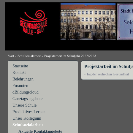
Start
»
Schulsozialarbeit
»
Projektarbeit im Schuljahr 2022/2023
Startseite
Projektarbeit im Schulj
Kontakt
- Tag der seelischen Gesundheit
Belehrungen
Fuxnoten
dBildungscloud
Ganztagsangebote
Unsere Schule
Produktives Lernen
Unser Kollegium
Schulsozialarbeit
Aktuelle Kontaktangebote